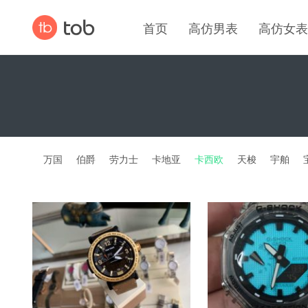
首页
高仿男表
高仿女表
万国
伯爵
劳力士
卡地亚
卡西欧
天梭
宇舶