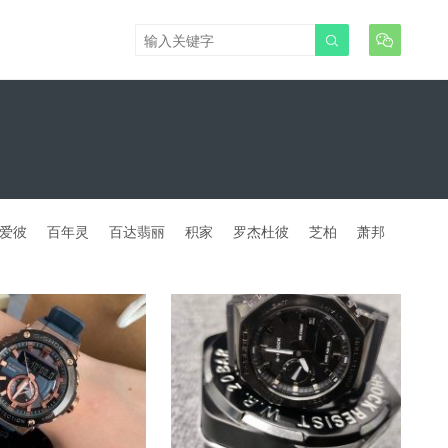


爱彼
百年灵
百达翡丽
积家
罗杰杜彼
芝柏
萧邦