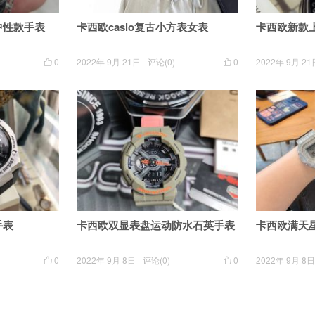
中性款手表
卡西欧casio复古小方表女表
卡西欧新款上市
0
2022年 9月 21日
评论(0)
0
2022年 9月 21


手表
卡西欧双显表盘运动防水石英手表
卡西欧满天
0
2022年 9月 8日
评论(0)
0
2022年 9月 8日

