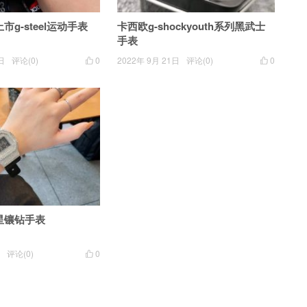
g-steel运动手表
卡西欧g-shockyouth系列黑武士
手表
日
评论(0)
0
2022年 9月 21日
评论(0)
0


星镶钻手表
评论(0)
0
