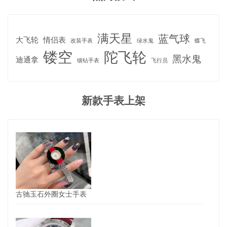
满天星
蓝气球
大飞轮
情侣表
改装手表
绿水鬼
蝶飞
镂空
陀飞轮
黑水鬼
迪通拿
镶钻手表
飞行员
新款手表上架
古驰玉石外圈女士手表