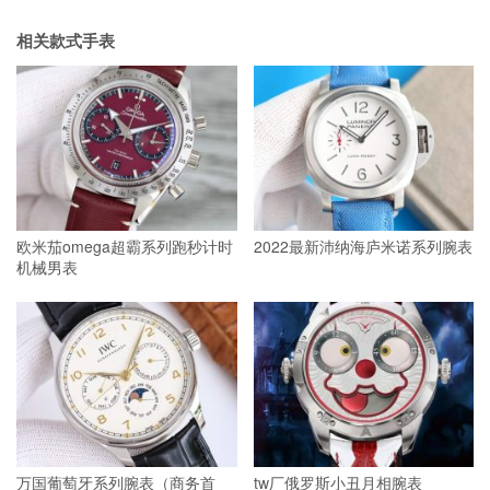
相关款式手表
欧米茄omega超霸系列跑秒计时
2022最新沛纳海庐米诺系列腕表
机械男表
万国葡萄牙系列腕表（商务首
tw厂俄罗斯小丑月相腕表