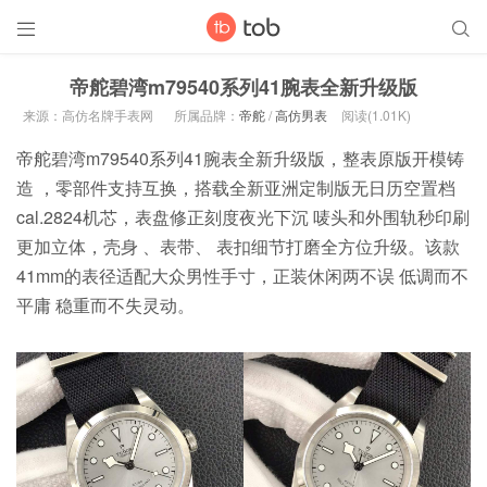


帝舵碧湾m79540系列41腕表全新升级版
来源：高仿名牌手表网
所属品牌：
帝舵
/
高仿男表
阅读(1.01K)
帝舵碧湾m79540系列41腕表全新升级版，整表原版开模铸
造 ，零部件支持互换，搭载全新亚洲定制版无日历空置档
cal.2824机芯，表盘修正刻度夜光下沉 唛头和外围轨秒印刷
更加立体，壳身 、表带、 表扣细节打磨全方位升级。该款
41mm的表径适配大众男性手寸，正装休闲两不误 低调而不
平庸 稳重而不失灵动。