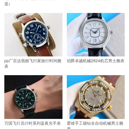
选）
pp厂百达翡丽飞行家旅行时间腕
伯爵卓越机械2824机芯男士腕表
表
万国飞行员计时系列蓝夜光手表
爱彼手工镶钻全自动机械男士腕
表