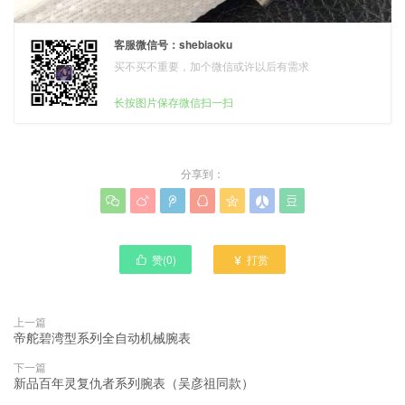
客服微信号：shebiaoku
买不买不重要，加个微信或许以后有需求
长按图片保存微信扫一扫
分享到：







赞(
0
)
打赏


上一篇
帝舵碧湾型系列全自动机械腕表
下一篇
新品百年灵复仇者系列腕表（吴彦祖同款）