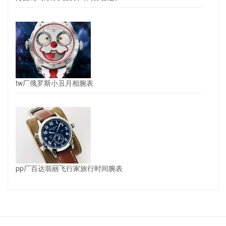
tw厂俄罗斯小丑月相腕表
pp厂百达翡丽飞行家旅行时间腕表