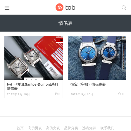


情侣表
tw厂卡地亚Santos-Dumont系列
恒宝（宇舶）情侣腕表
情侣表


0
0
2022年 9月 16日
2022年 9月 16日
首页
高仿男表
高仿女表
品牌分类
选表知识
联系我们