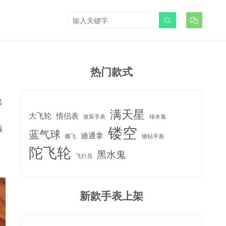


热门款式
出
满天星
大飞轮
情侣表
改装手表
绿水鬼
镂空
版
蓝气球
迪通拿
蝶飞
镶钻手表
陀飞轮
黑水鬼
飞行员
新款手表上架