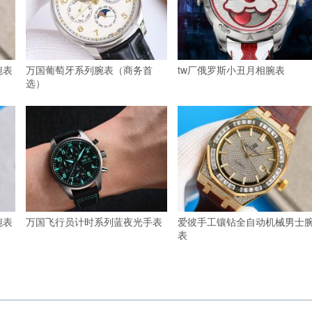
腕表
万国葡萄牙系列腕表（商务首
tw厂俄罗斯小丑月相腕表
选）
腕表
万国飞行员计时系列蓝夜光手表
爱彼手工镶钻全自动机械男士
表