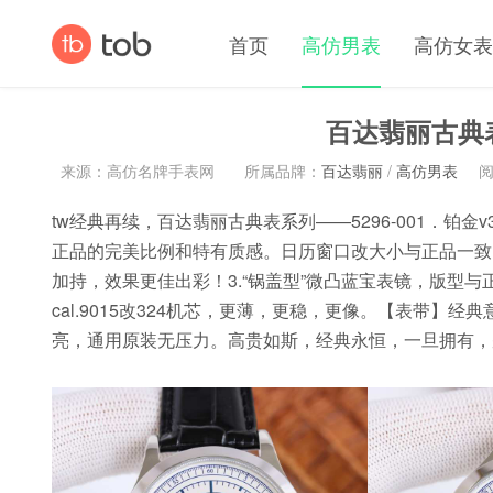
首页
高仿男表
高仿女表
百达翡丽古典
来源：高仿名牌手表网
所属品牌：
百达翡丽
/
高仿男表
阅
tw经典再续，百达翡丽古典表系列——5296-001．铂
正品的完美比例和特有质感。日历窗口改大小与正品一致
加持，效果更佳出彩！3.“锅盖型”微凸蓝宝表镜，版型
cal.9015改324机芯，更薄，更稳，更像。【表带
亮，通用原装无压力。高贵如斯，经典永恒，一旦拥有，