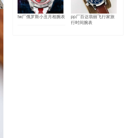
tw厂俄罗斯小丑月相腕表
pp厂百达翡丽飞行家旅
行时间腕表