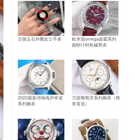
古驰玉石外圈女士手表
欧米茄omega超霸系列
跑秒计时机械男表
2022最新沛纳海庐米诺
万国葡萄牙系列腕表（商
系列腕表
务首选）