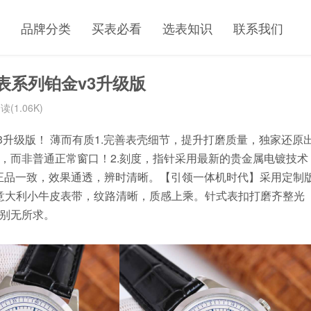
品牌分类
买表必看
选表知识
联系我们
表系列铂金v3升级版
读(1.06K)
金v3升级版！ 薄而有质1.完善表壳细节，提升打磨质量，独家还原
，而非普通正常窗口！2.刻度，指针采用最新的贵金属电镀技术
与正品一致，效果通透，辨时清晰。【引领一体机时代】采用定制
】经典意大利小牛皮表带，纹路清晰，质感上乘。针式表扣打磨齐整光
别无所求。