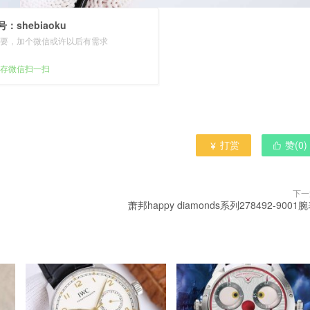
：shebiaoku
要，加个微信或许以后有需求
存微信扫一扫
打赏
赞(
0
)


下一
萧邦happy diamonds系列278492-9001