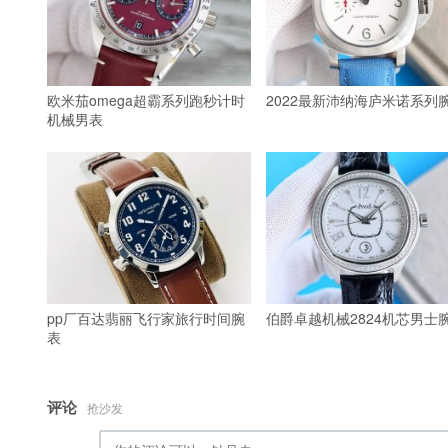
欧米茄omega超霸系列跑秒计时
2022最新沛纳海庐米诺系列
机械男表
pp厂百达翡丽飞行家旅行时间腕
伯爵卓越机械2824机芯男士
表
评论
抢沙发