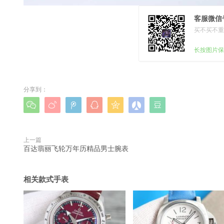
客服微信号
买不买不重
长按图片保
分享到：







上一篇
百达翡丽飞轮万年历精品男士腕表
相关款式手表