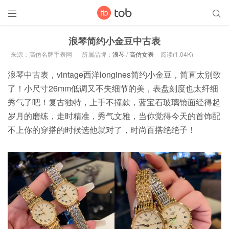


浪琴简约小金豆中古表
来源：高仿名牌手表网
所属品牌：
浪琴
/
高仿女表
阅读(1.04K)
浪琴中古表，vintage西洋longines简约小金豆，简直太别致
了！小尺寸26mm低调又不失细节的美，表盘刻度也太纤细
秀气了吧！复古独特，上手不撞款，蓝宝石玻璃镜面经得起
岁月的磨练，走时精准，秀气文雅，当你觉得今天的首饰配
不上你的穿搭的时候选他就对了，时尚百搭绝绝子！