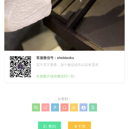
客服微信号：shebiaoku
买不买不重要，加个微信或许以后有需求
长按图片保存微信扫一扫
分享到：







赞(
0
)
打赏

