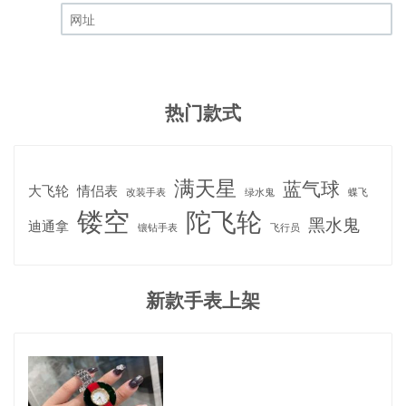
邮箱 (必填)
网址
热门款式
满天星
蓝气球
大飞轮
情侣表
改装手表
绿水鬼
蝶飞
镂空
陀飞轮
黑水鬼
迪通拿
镶钻手表
飞行员
新款手表上架