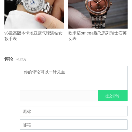
v6最高版本卡地亚蓝气球满钻女
欧米茄omega蝶飞系列瑞士石英
款手表
女表
评论
抢沙发
提交评论
昵称 (必填)