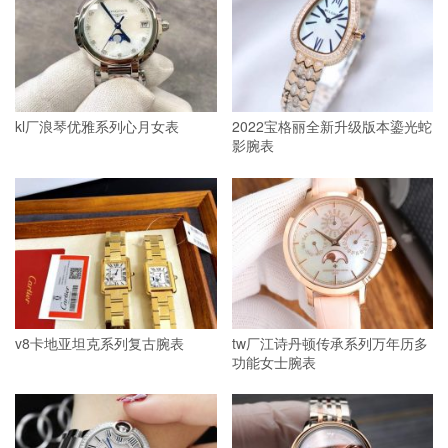
kl厂浪琴优雅系列心月女表
2022宝格丽全新升级版本鎏光蛇
影腕表
v8卡地亚坦克系列复古腕表
tw厂江诗丹顿传承系列万年历多
功能女士腕表