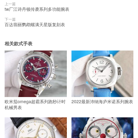
上一篇
tw厂江诗丹顿传袭系列多功能腕表
下一篇
百达翡丽鹦鹉螺满天星版复刻表
相关款式手表
欧米茄omega超霸系列跑秒计时
2022最新沛纳海庐米诺系列腕表
机械男表