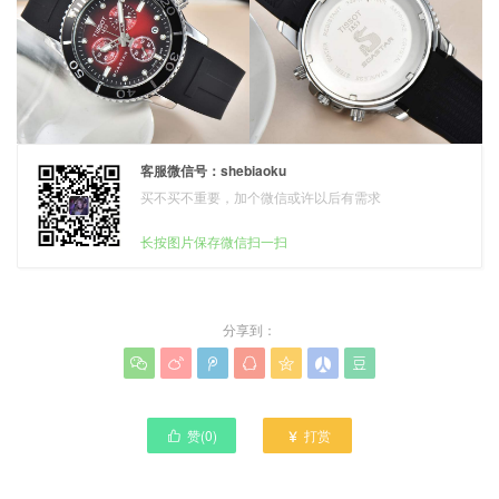
客服微信号：shebiaoku
买不买不重要，加个微信或许以后有需求
长按图片保存微信扫一扫
分享到：







赞(
0
)
打赏

