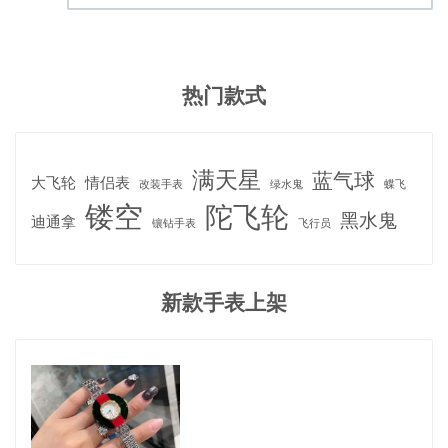
网址
热门款式
满天星
蓝气球
大飞轮
情侣表
改装手表
绿水鬼
蝶飞
镂空
陀飞轮
黑水鬼
迪通拿
镶钻手表
飞行员
新款手表上架