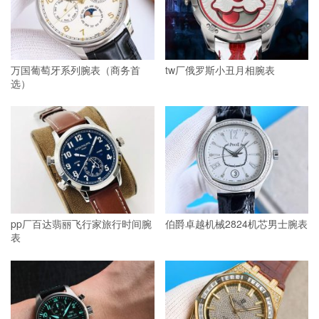
万国葡萄牙系列腕表（商务首
tw厂俄罗斯小丑月相腕表
选）
pp厂百达翡丽飞行家旅行时间腕
伯爵卓越机械2824机芯男士腕表
表