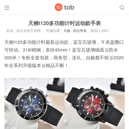


天梭t120多功能计时运动款手表
来源：高仿名牌手表网
所属品牌：
天梭
/
高仿男表
阅读(1.06K)
天梭t120多功能计时最新运动款，蓝宝石玻璃，🏅表盘圈口
可转动。316l精钢，表径45mm！蓝宝石玻璃镜面🥇防水
300米！专柜全套包装，商务型，送礼，自戴都不错🥈2020
年全系列升级版本🥉精品不断！