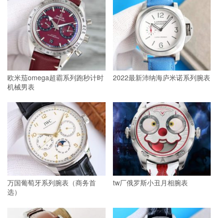
欧米茄omega超霸系列跑秒计时
2022最新沛纳海庐米诺系列腕表
机械男表
万国葡萄牙系列腕表（商务首
tw厂俄罗斯小丑月相腕表
选）