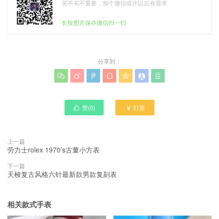
买不买不重要，加个微信或许以后有需求
长按图片保存微信扫一扫
分享到：







赞(
0
)
打赏


上一篇
劳力士rolex 1970’s古董小方表
下一篇
天梭复古风格六针最新款男款复刻表
相关款式手表