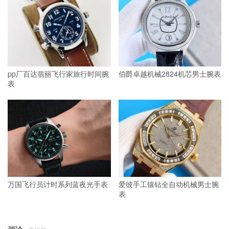
pp厂百达翡丽飞行家旅行时间腕
伯爵卓越机械2824机芯男士腕表
表
万国飞行员计时系列蓝夜光手表
爱彼手工镶钻全自动机械男士腕
表