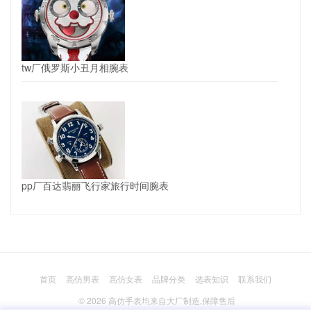
tw厂俄罗斯小丑月相腕表
pp厂百达翡丽飞行家旅行时间腕表
首页
高仿男表
高仿女表
品牌分类
选表知识
联系我们
© 2026
高仿手表
均来自大厂制造,保障售后