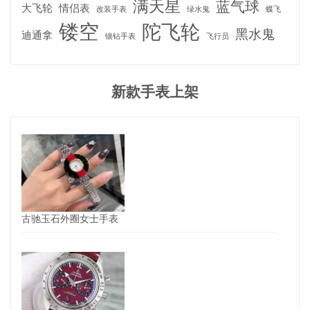
满天星
蓝气球
大飞轮
情侣表
改装手表
绿水鬼
蝶飞
镂空
陀飞轮
黑水鬼
迪通拿
镶钻手表
飞行员
新款手表上架
古驰玉石外圈女士手表