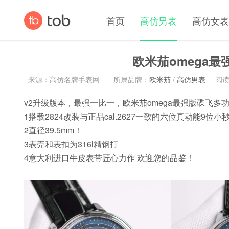
首页
高仿男表
高仿女表
欧米茄omega
来源：高仿名牌手表网
所属品牌：
欧米茄
/
高仿男表
阅读(
v2升级版本，最强一比一，欧米茄omega最强版碟飞多
1搭载2824改装与正品cal.2627一致的六位真动能9位小
2直径39.5mm！
3表壳和表扣为316l精钢打
4意大利进口牛皮表带匠心力作 欢迎您的品鉴！