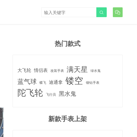


热门款式
满天星
大飞轮
情侣表
改装手表
绿水鬼
镂空
蓝气球
迪通拿
蝶飞
镶钻手表
陀飞轮
黑水鬼
飞行员
新款手表上架