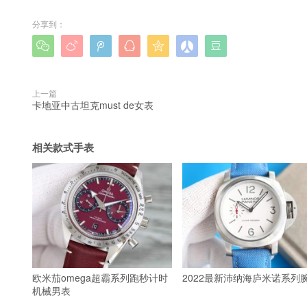
分享到：







上一篇
卡地亚中古坦克must de女表
相关款式手表
欧米茄omega超霸系列跑秒计时
2022最新沛纳海庐米诺系列
机械男表