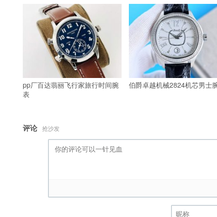
pp厂百达翡丽飞行家旅行时间腕
伯爵卓越机械2824机芯男士
表
评论
抢沙发