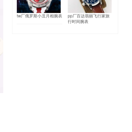
tw厂俄罗斯小丑月相腕表
pp厂百达翡丽飞行家旅
行时间腕表