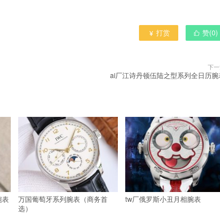
打赏
赞(
0
)


下一
ai厂江诗丹顿伍陆之型系列全日历腕
腕表
万国葡萄牙系列腕表（商务首
tw厂俄罗斯小丑月相腕表
选）