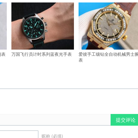
腕表
万国飞行员计时系列蓝夜光手表
爱彼手工镶钻全自动机械男士
表
提交评论
昵称 (必填)