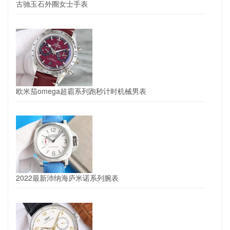
古驰玉石外圈女士手表
欧米茄omega超霸系列跑秒计时机械男表
2022最新沛纳海庐米诺系列腕表