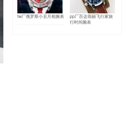
tw厂俄罗斯小丑月相腕表
pp厂百达翡丽飞行家旅
行时间腕表