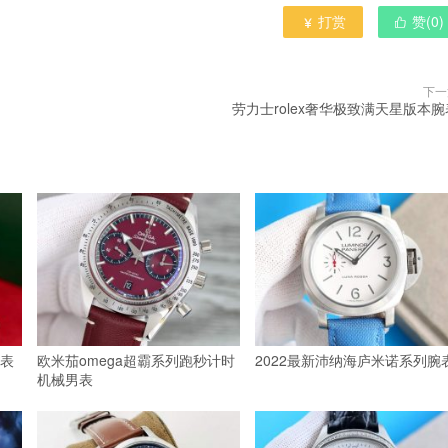
打赏
赞(
0
)


下一
劳力士rolex奢华极致满天星版本腕
表
欧米茄omega超霸系列跑秒计时
2022最新沛纳海庐米诺系列腕
机械男表