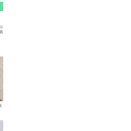
篇
表
表