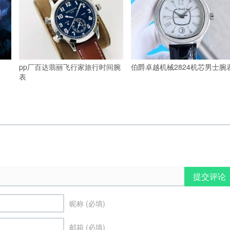
pp厂百达翡丽飞行家旅行时间腕
伯爵卓越机械2824机芯男士腕
表
提交评论
昵称 (必填)
邮箱 (必填)