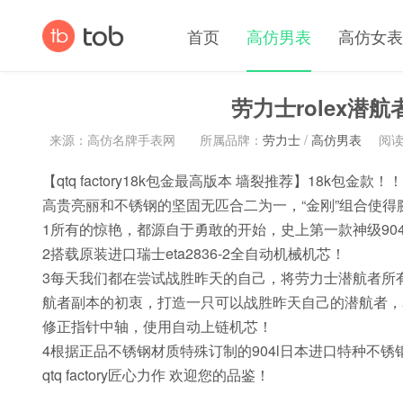
首页
高仿男表
高仿女表
劳力士rolex潜
来源：高仿名牌手表网
所属品牌：
劳力士
/
高仿男表
阅读(
【qtq factory18k包金最高版本 墙裂推荐】18k包
高贵亮丽和不锈钢的坚固无匹合二为一，“金刚”组合使得
1所有的惊艳，都源自于勇敢的开始，史上第一款神级904l
2搭载原装进口瑞士eta2836-2全自动机械机芯！
3每天我们都在尝试战胜昨天的自己，将劳力士潜航者所
航者副本的初衷，打造一只可以战胜昨天自己的潜航者，表
修正指针中轴，使用自动上链机芯！
4根据正品不锈钢材质特殊订制的904l日本进口特种不锈
qtq factory匠心力作 欢迎您的品鉴！