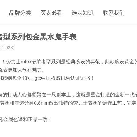
品牌分类
买表必看
选表知识
联系我们
航者型系列包金黑水鬼手表
1.02K)
金款！！ ！劳力士rolex潜航者型系列是经典腕表的典范，此款腕表黄金
腕表更加大气有魅力。
精钢包金18k，gtc中国权威机构认证证书！
有的打动人心都凝聚在一只副本上，这就是重金打造的全新一代
圈和表镜分离0.8mm做出独特的劳力士表圈的镶嵌工艺，完美
钢,金属色谱和正品一致！