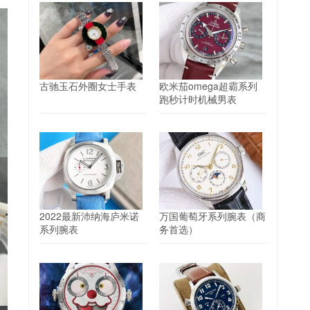
古驰玉石外圈女士手表
欧米茄omega超霸系列
跑秒计时机械男表
2022最新沛纳海庐米诺
万国葡萄牙系列腕表（商
系列腕表
务首选）