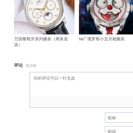
万国葡萄牙系列腕表（商务首
tw厂俄罗斯小丑月相腕表
选）
评论
抢沙发