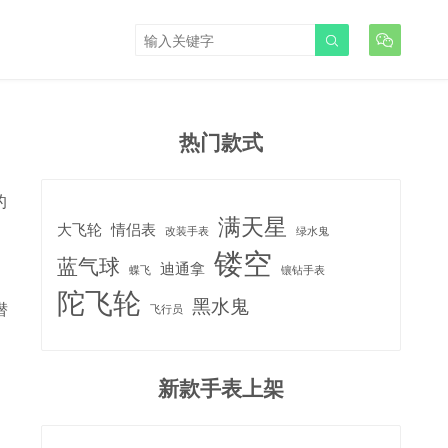


热门款式
的
满天星
大飞轮
情侣表
改装手表
绿水鬼
镂空
蓝气球
迪通拿
蝶飞
镶钻手表
陀飞轮
黑水鬼
潜
飞行员
新款手表上架